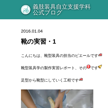
義肢装具自立支援学科
公式ブログ
2016.01.04
靴の実習・1
こんにちは、靴型装具の担当のピエールです
靴型装具学の製作実習レポート、その
です
足型から靴型にしていく工程です