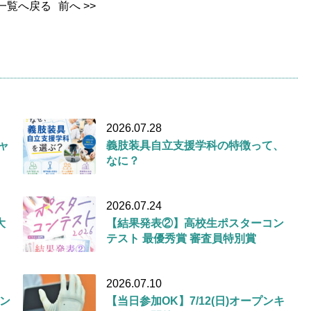
一覧へ戻る
前へ >>
2026.07.28
キャ
義肢装具自立支援学科の特徴って、
なに？
2026.07.24
大
【結果発表②】高校生ポスターコン
テスト 最優秀賞 審査員特別賞
2026.07.10
ン
【当日参加OK】7/12(日)オープンキ