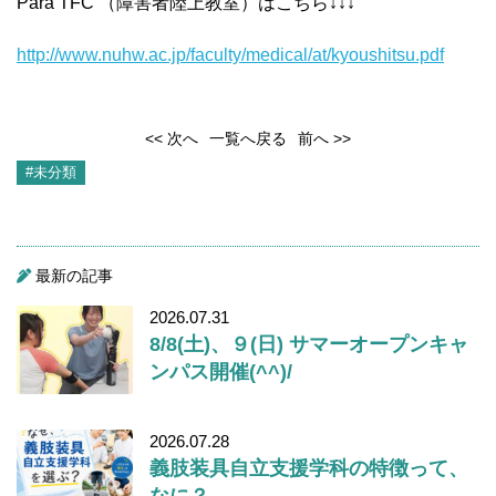
Para TFC （障害者陸上教室）はこちら↓↓↓
http://www.nuhw.ac.jp/faculty/medical/at/kyoushitsu.pdf
<< 次へ
一覧へ戻る
前へ >>
#未分類
最新の記事
2026.07.31
8/8(土)、９(日) サマーオープンキャ
ンパス開催(^^)/
2026.07.28
義肢装具自立支援学科の特徴って、
なに？