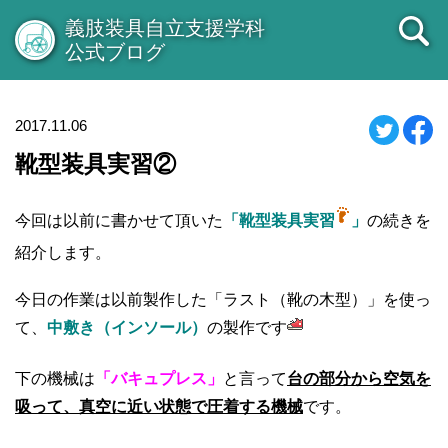
義肢装具自立支援学科
公式ブログ
2017.11.06
靴型装具実習②
今回は以前に書かせて頂いた
「靴型装具実習
」
の続きを
紹介します。
今日の作業は以前製作した「ラスト（靴の木型）」を使っ
て、
中敷き（インソール）
の製作です
下の機械は
「バキュプレス」
と言って
台の部分から空気を
吸って、真空に近い状態で圧着する機
械
です。