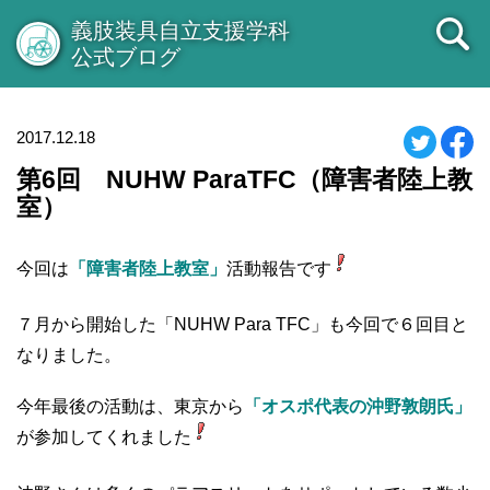
義肢装具自立支援学科
公式ブログ
2017.12.18
第6回 NUHW ParaTFC（障害者陸上教
室）
今回は
「障害者陸上教室」
活動報告です
７月から開始した「NUHW Para TFC」も今回で６回目と
なりました。
今年最後の活動は、東京から
「オスポ代表の沖野敦朗氏」
が参加してくれました