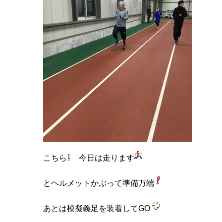
こちら⇩ 今日は走ります
とヘルメットかぶって準備万端
あとは模擬義足を装着してGO