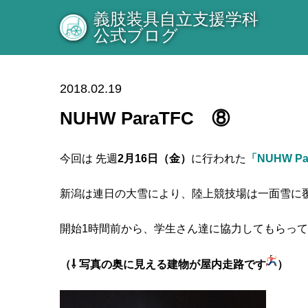
義肢装具自立支援学科
公式ブログ
2018.02.19
NUHW ParaTFC ⑧
今回は 先週
2月16日（金）
に行われた
「NUHW Pa
新潟は連日の大雪により、陸上競技場は一面雪に
開始1時間前から、学生さん達に協力してもらっ
（⇩ 写真の奥に見える建物が屋内走路です
）