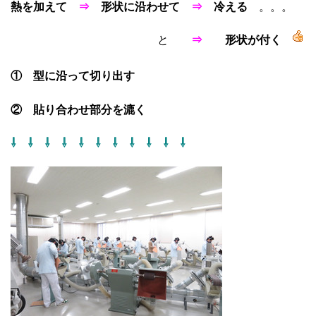
熱を加えて
⇒
形状に沿わせて
⇒
冷える
。。。
と
⇒
形状が付く
① 型に沿って切り出す
② 貼り合わせ部分を漉く
⇩ ⇩ ⇩ ⇩ ⇩ ⇩ ⇩ ⇩ ⇩ ⇩ ⇩