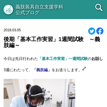
義肢装具自立支援学科
公式ブログ
2018.03.05
後期「基本工作実習」1週間試験 ～義
肢編～
今日は先日行われた
「基本工作実習」一週間試験
の
お話し
3週にわたって、
「義肢編」
をお送りします。