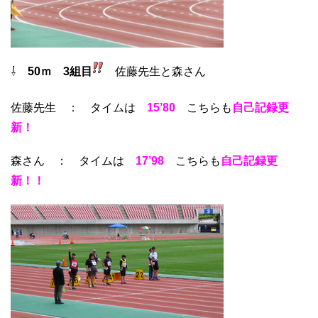
⇩
50ｍ 3組目
佐藤先生と森さん
佐藤先生 ： タイムは
15’80
こちらも
自己記録更
新！
森さん ： タイムは
17’98
こちらも
自己記録更
新！！