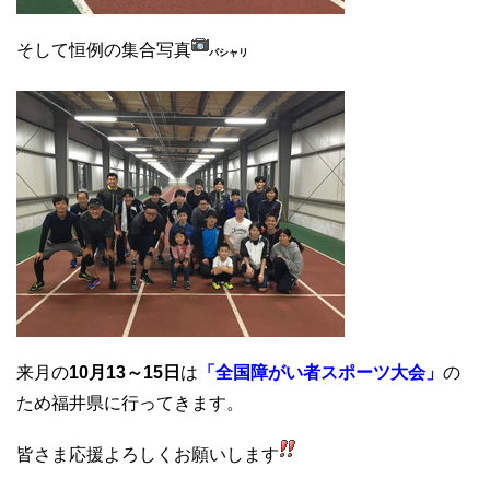
そして恒例の集合写真
パシャリ
来月の
10月13～15日
は
「全国障がい者スポーツ大会」
の
ため福井県に行ってきます。
皆さま応援よろしくお願いします