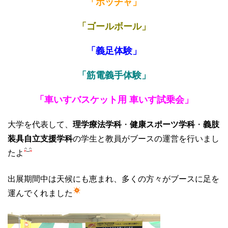
「ボッチャ」
「ゴールボール」
「義足体験」
「筋電義手体験」
「車いすバスケット用 車いす試乗会」
大学を代表して、
理学療法学科
・
健康スポーツ学科
・
義肢
装具自立支援学科
の学生と教員がブースの運営を行いまし
たよ
出展期間中は天候にも恵まれ、多くの方々がブースに足を
運んでくれました