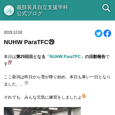
義肢装具自立支援学科
公式ブログ
2019.12.02
NUHW ParaTFC㉙
本日は
第29回目となる
「NUHW ParaTFC」
の活動報告
で
す
ここ新潟は昨日から雪が降り始め、本日も寒い一日となり
ました。。
それでも、みんな元気に練習をしましたよ