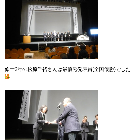
修士2年の松原千裕さんは最優秀発表賞(全国優勝)でした