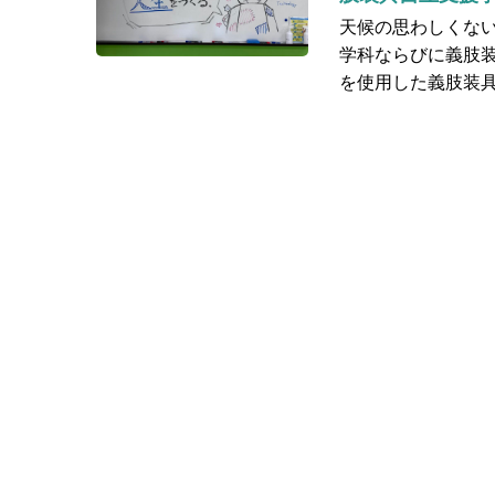
天候の思わしくな
学科ならびに義肢装
を使用した義肢装具